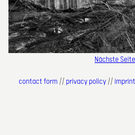
Nächste Seit
contact form
//
privacy policy
//
imprin