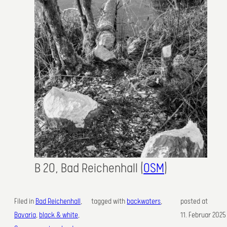
B 20, Bad Reichenhall (
OSM
)
Filed in
Bad Reichenhall
, 
tagged with
backwaters
,
posted at
Bavaria
, 
black & white
, 
11. Februar 2025