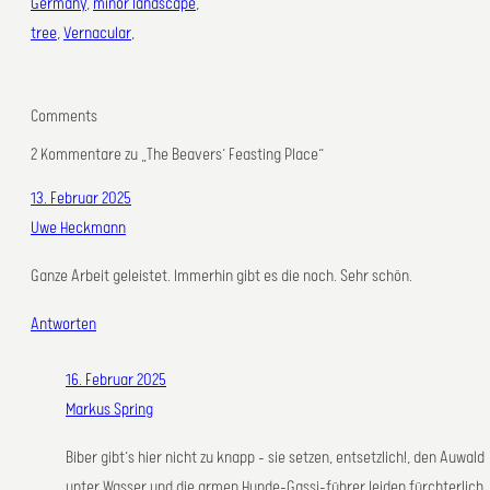
Germany
, 
minor landscape
, 
tree
, 
Vernacular
,
Comments
2 Kommentare zu „The Beavers‘ Feasting Place“
13. Februar 2025
Uwe Heckmann
Ganze Arbeit geleistet. Immerhin gibt es die noch. Sehr schön.
Antworten
16. Februar 2025
Markus Spring
Biber gibt’s hier nicht zu knapp – sie setzen, entsetzlich!, den Auwald
unter Wasser und die armen Hunde-Gassi-führer leiden fürchterlich