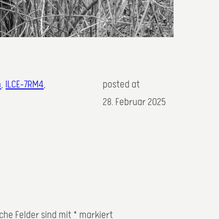
h
, 
ILCE-7RM4
,
posted at
28. Februar 2025
iche Felder sind mit
*
markiert