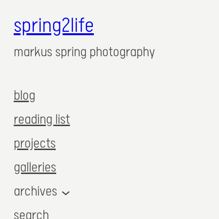
spring2life
markus spring photography
blog
reading list
projects
galleries
archives
search