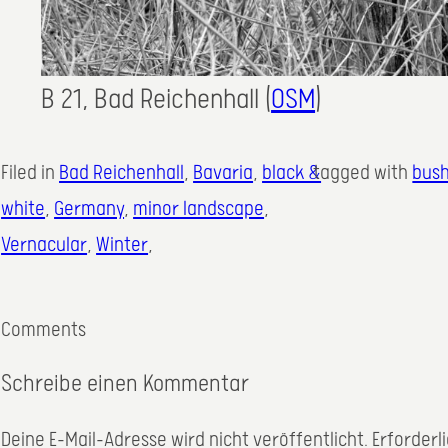
B 21, Bad Reichenhall (
OSM
)
Filed in
Bad Reichenhall
, 
Bavaria
, 
black &
tagged with
bus
white
, 
Germany
, 
minor landscape
, 
Vernacular
, 
Winter
,
Comments
Schreibe einen Kommentar
Deine E-Mail-Adresse wird nicht veröffentlicht.
Erforderl