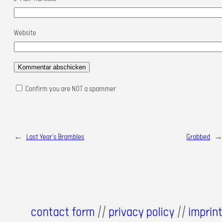
Website
Confirm you are NOT a spammer
←
Last Year’s Brambles
Grabbed
contact form
//
privacy policy
//
imprin