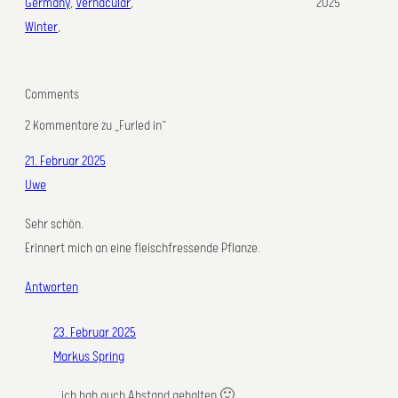
Germany
, 
Vernacular
, 
2025
Winter
,
Comments
2 Kommentare zu „Furled in“
21. Februar 2025
Uwe
Sehr schön.
Erinnert mich an eine fleischfressende Pflanze.
Antworten
23. Februar 2025
Markus Spring
.. ich hab auch Abstand gehalten 🙂