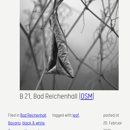
B 21, Bad Reichenhall (
OSM
)
Filed in
Bad Reichenhall
, 
tagged with
leaf
,
posted at
Bavaria
, 
black & white
, 
20. Februar