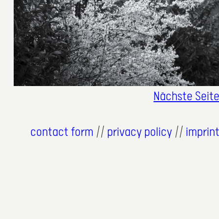
Nächste Seit
contact form
//
privacy policy
//
imprin