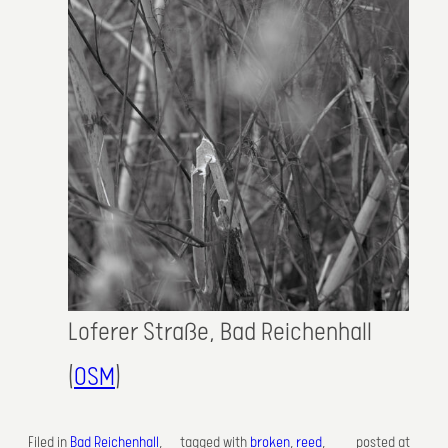
Loferer Straße, Bad Reichenhall
(
OSM
)
Filed in
Bad Reichenhall
, 
tagged with
broken
, 
reed
,
posted at