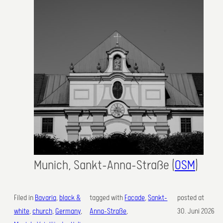
Munich, Sankt-Anna-Straße (
OSM
)
Filed in
Bavaria
, 
black &
tagged with
Facade
, 
Sankt-
posted at
white
, 
church
, 
Germany
, 
Anna-Straße
,
30. Juni 2026