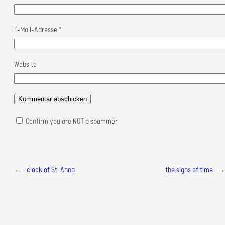
E-Mail-Adresse
*
Website
Confirm you are NOT a spammer
←
clock of St. Anna
the signs of time