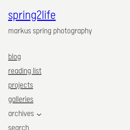
spring2life
markus spring photography
blog
reading list
projects
galleries
archives
search