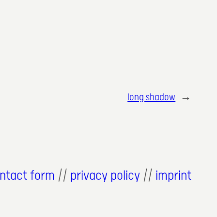
long shadow
→
ntact form
//
privacy policy
//
imprint