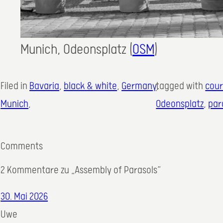
Munich, Odeonsplatz (
OSM
)
Filed in
Bavaria
, 
black & white
, 
Germany
tagged with
, 
cour
Munich
,
Odeonsplatz
, 
par
Comments
2 Kommentare zu „Assembly of Parasols“
30. Mai 2026
Uwe