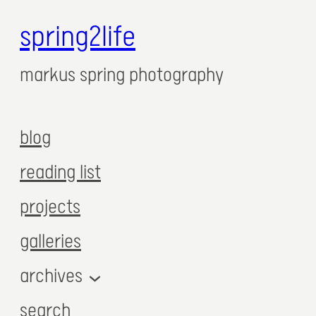
spring2life
markus spring photography
blog
reading list
projects
galleries
archives
search