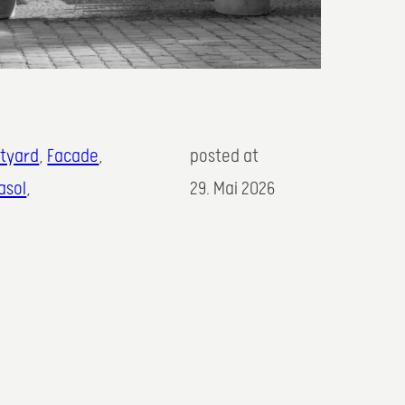
tyard
, 
Facade
, 
posted at
asol
,
29. Mai 2026