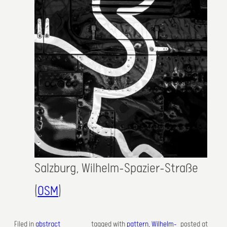
Salzburg, Wilhelm-Spazier-Straße
(
OSM
)
Filed in
abstract
tagged with
pattern
, 
Wilhelm-
posted at