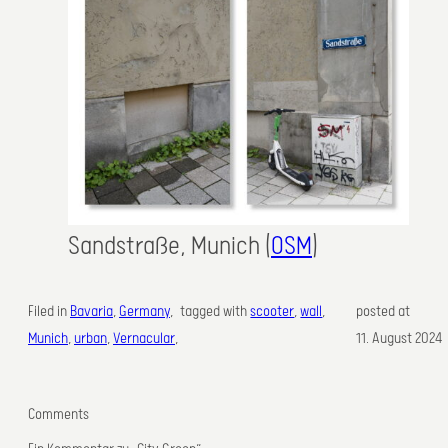
Sandstraße, Munich (
OSM
)
Filed in
Bavaria
, 
Germany
, 
tagged with
scooter
, 
wall
,
posted at
Munich
, 
urban
, 
Vernacular
,
11. August 2024
Comments