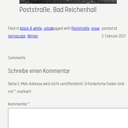
Poststraße, Bad Reichenhall
Filed in
black & white
, 
urban
tagged with
, 
Poststraße
, 
snow
,
posted at
Vernacular
, 
Winter
,
2. Februar 2021
Comments
Schreibe einen Kommentar
Deine E-Mail-Adresse wird nicht veröffentlicht.
Erforderliche Felder sind
mit
*
markiert
Kommentar
*