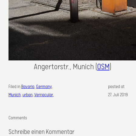
Angertorstr., Munich (
OSM
)
Filed in
Bavaria
, 
Germany
, 
posted at
Munich
, 
urban
, 
Vernacular
,
27. Juli 2019
Comments
Schreibe einen Kommentar