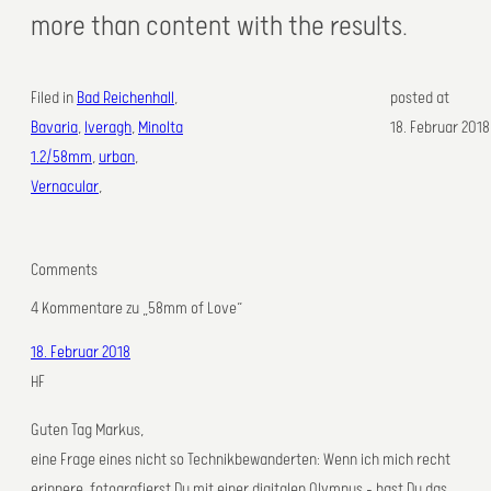
more than content with the results.
Filed in
Bad Reichenhall
, 
posted at
Bavaria
, 
Iveragh
, 
Minolta
18. Februar 2018
1.2/58mm
, 
urban
, 
Vernacular
,
Comments
4 Kommentare zu „58mm of Love“
18. Februar 2018
HF
Guten Tag Markus,
eine Frage eines nicht so Technikbewanderten: Wenn ich mich recht
erinnere, fotografierst Du mit einer digitalen Olympus – hast Du das