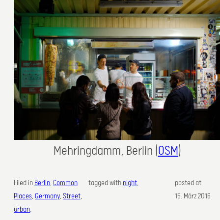
Mehringdamm, Berlin (
OSM
)
Filed in
Berlin
, 
Common
tagged with
night
,
posted at
Places
, 
Germany
, 
Street
, 
15. März 2016
urban
,