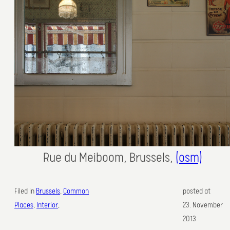
Rue du Meiboom, Brussels,
(osm)
Filed in
Brussels
, 
Common
posted at
Places
, 
Interior
,
23. November
2013