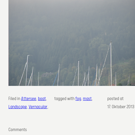
Filed in
Attersee
, 
boat
, 
tagged with
fog
, 
mast
,
posted at
Landscape
, 
Vernacular
,
17. Oktober 2013
Comments