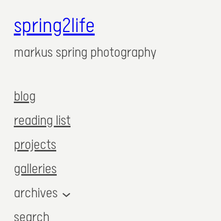
spring2life
markus spring photography
blog
reading list
projects
galleries
archives
search