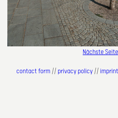
Nächste Seit
contact form
//
privacy policy
//
imprin