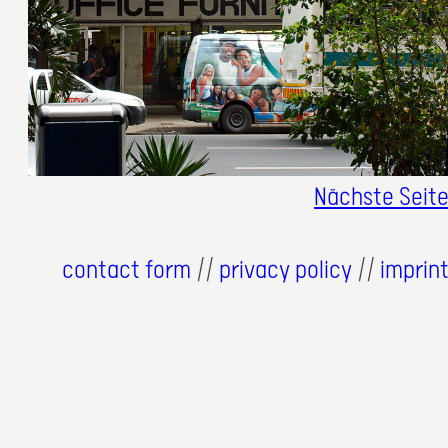
Nächste Seit
contact form
//
privacy policy
//
imprin