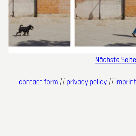
Nächste Seit
contact form
//
privacy policy
//
imprin