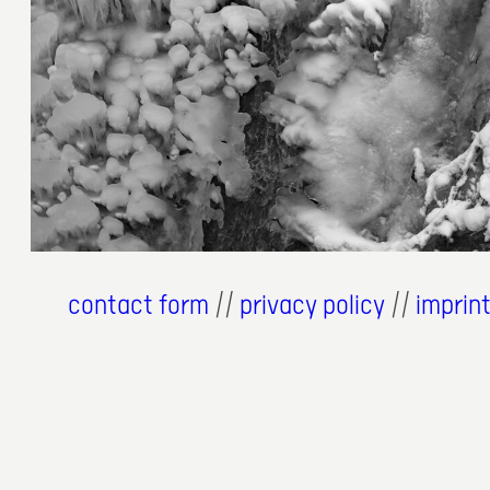
4. März 2018
contact form
//
privacy policy
//
imprin