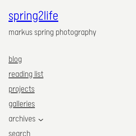
spring2life
markus spring photography
blog
reading list
projects
galleries
archives
search