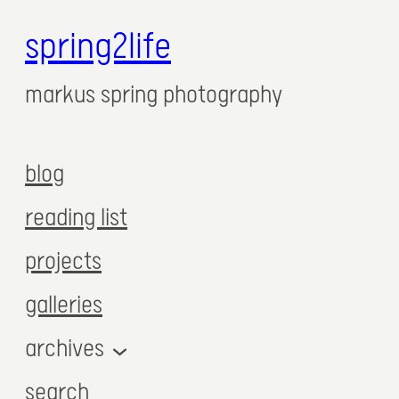
spring2life
markus spring photography
blog
reading list
projects
galleries
archives
search