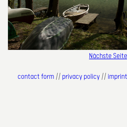
Nächste Seit
contact form
//
privacy policy
//
imprin