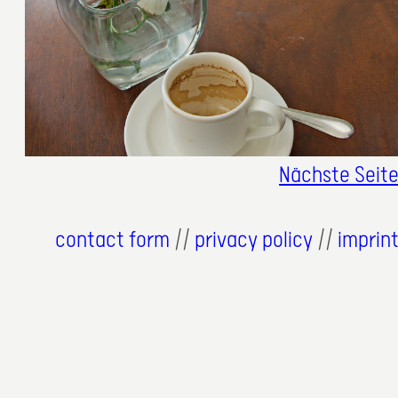
Nächste Seit
contact form
//
privacy policy
//
imprin